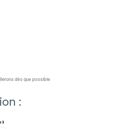
ellerons dès que possible.
on :
e 3